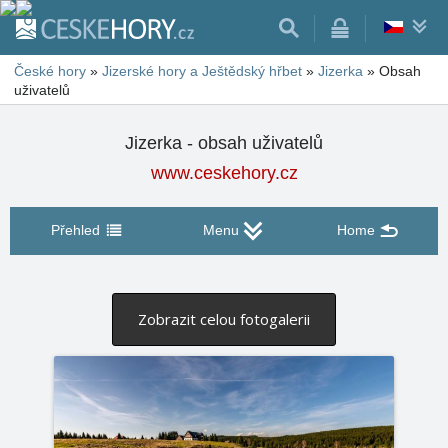
České hory
»
Jizerské hory a Ještědský hřbet
»
Jizerka
»
Obsah
uživatelů
Jizerka - obsah uživatelů
www.ceskehory.cz
Přehled
Menu
Home
Zobrazit celou fotogalerii