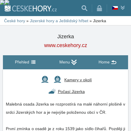
České hory
»
Jizerské hory a Ještědský hřbet
»
Jizerka
Jizerka
www.ceskehory.cz
Přehled
Menu
Home
Kamery v okolí
Počasí Jizerka
Malebná osada Jizerka se rozprostírá na malé náhorní plošině v
srdci Jizerských hor a je nejvýše položenou obcí v ČR.
První zmínka o osadě je z roku 1539 jako sídlo čihařů. Později ji