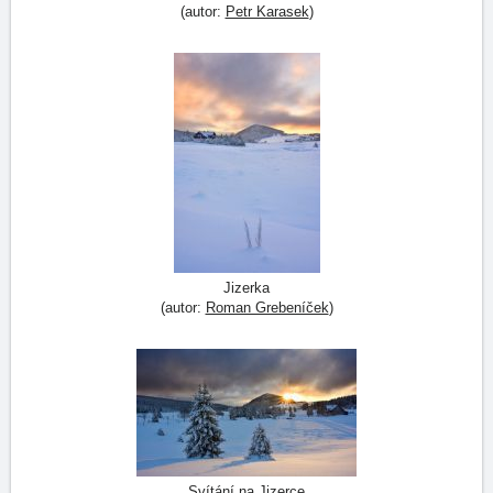
(autor:
Petr Karasek
)
Jizerka
(autor:
Roman Grebeníček
)
Svítání na Jizerce