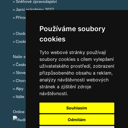
Sněhové zpravodajství
Jarní prázdniny 2027
Přírodní koupaliště
Používáme soubory
Osobní údaje
cookies
Cookies
Tyto webové stránky používají
Naše servery:
soubory cookies s cílem vylepšení
České hory
uživatelského prostředí, zobrazení
přizpůsobeného obsahu a reklam,
Slovenské hory
analýzy návštěvnosti webových
Chorvatsko
stránek a zjištění zdroje
Alpy
návštěvnosti.
Itálie
Souhlasím
Online audit:
Odmítám