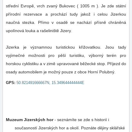
střední Evropě, vrch zvaný Bukovec ( 1005 m ). Je zde státní
přírodní rezervace a prochází tudy jakož i celou Jizerkou
naučná stezka. Přímo v osadě se nachází přísně chráněná
upolínová louka a rašeliniště Jizery.
Jizerka je významnou turistickou křižovatkou. Jsou tady
vyjímečné možnosti pro pěší turistiku, výborný terén pro
horskou cyklistiku a v zimě upravované běžecké stop. Příjezd do
osady automobilem je možný pouze z obce Horní Polubný.
GPS:
50.821491666667N, 15.349644444444E
Muzeum Jizerských hor
-
seznámíte se zde s historií i
současností Jizerských hor a okolí. Poznáte dějiny sklářské