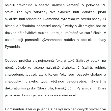
osídlili dřevorubci a sběrači drahých kamenů. V polovině 19.
století zde byly založeny dvě sklářské huti. Založení první
sklářské huti připomíná i kamenná pyramida ve středu osady. O
historii a přírodním bohatství osady Jizerky a Jizerských hor se
dozvíte při návštěvě muzea, které je umístěné ve staré škole. V
osadě stojí památník významného rodáka a obelisk u chaty
Pyramida.
Osadou protéká stejnojmenná řeka a také Safírový potok, na
němž bývalo vyhlášené naleziště drahokamů (safírů, rubínů,
chalcedonů, topasů, atd.). Kolem řeky jsou rozesety chalupy a
chaloupky horského typu, většinou celodřevěné, některé s
dekorativními prvky (Stará pila, Panský dům, Pyramida...). Dnes
je většina domů využívána k rekreačním účelům.
Dominantou Jizerky je jedna z nejvyšších čedičových vyvřelin ve