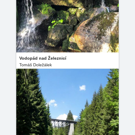
Vodopád nad Železnicí
Tomáš Doležálek