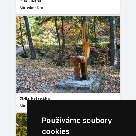
Bílá Desná
Miroslav Král
Židle hrázného
Miroslav Král
Používáme soubory
cookies