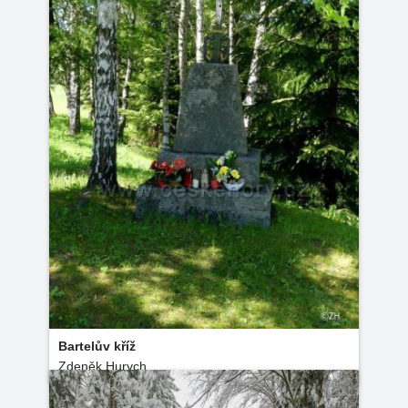
Bartelův kříž
Zdeněk Hurych