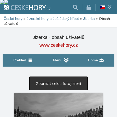
České hory
»
Jizerské hory a Ještědský hřbet
»
Jizerka
»
Obsah
uživatelů
Jizerka - obsah uživatelů
www.ceskehory.cz
Přehled
Menu
Home
Zobrazit celou fotogalerii